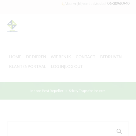
06-30960940
Voor vrijblijvend advies bel
HOME
DE DIEREN
WIE BEN IK
CONTACT
BEDRIJVEN
KLANTENPORTAAL
LOG IN|LOG OUT
Indoor Pest Repeller
Sticky Traps for Insects