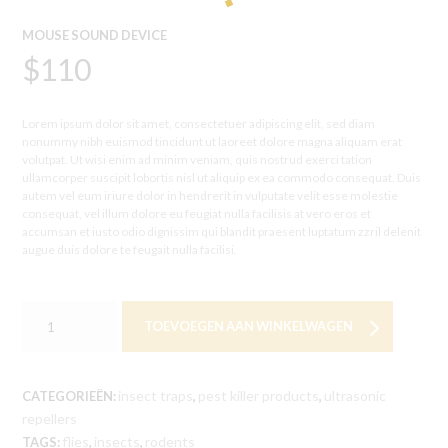
MOUSE SOUND DEVICE
$
110
Lorem ipsum dolor sit amet, consectetuer adipiscing elit, sed diam
nonummy nibh euismod tincidunt ut laoreet dolore magna aliquam erat
volutpat. Ut wisi enim ad minim veniam, quis nostrud exerci tation
ullamcorper suscipit lobortis nisl ut aliquip ex ea commodo consequat. Duis
autem vel eum iriure dolor in hendrerit in vulputate velit esse molestie
consequat, vel illum dolore eu feugiat nulla facilisis at vero eros et
accumsan et iusto odio dignissim qui blandit praesent luptatum zzril delenit
augue duis dolore te feugait nulla facilisi.
TOEVOEGEN AAN WINKELWAGEN
insect traps
pest killer products
ultrasonic
CATEGORIEËN:
,
,
repellers
flies
insects
rodents
TAGS:
,
,