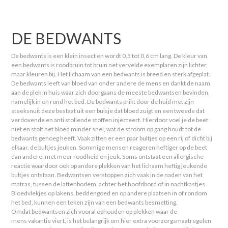
DE BEDWANTS
De bedwants is een klein insect en wordt 0,5 tot 0,6 cm lang. De kleur van
een bedwants is roodbruin tot bruin net vervelde exemplaren zijn lichter,
maar kleuren bij. Het lichaam van een bedwants is breed en sterk afgeplat.
De bedwants leeft van bloed van onder andere de mens en dankt de naam
aan de plek in huis waar zich doorgaans de meeste bedwantsen bevinden,
namelijk in en rond het bed. De bedwants prikt door de huid met zijn
steeksnuit deze bestaat uit een buisje dat bloed zuigt en een tweede dat
verdovende en anti stollende stoffen injecteert. Hierdoor voel je de beet
niet en stolt het bloed minder snel, wat de stroom op gang houdt tot de
bedwants genoeg heeft. Vaak zitten er een paar bultjes op een rij of dicht bij
elkaar, de bultjes jeuken. Sommige mensen reageren heftiger op de beet
dan andere, met meer roodheid en jeuk. Soms ontstaat een allergische
reactie waardoor ook op andere plekken van het lichaam heftig jeukende
bultjes ontstaan. Bedwantsen verstoppen zich vaak in de naden van het
matras, tussen de lattenbodem, achter het hoofdbord of in nachtkastjes.
Bloedvlekjes op lakens, beddengoed en op andere plaatsen in of rondom
het bed, kunnen een teken zijn van een bedwants besmetting.
Omdat bedwantsen zich vooral ophouden op plekken waar de
mens vakantie viert, is het belangrijk om hier extra voorzorgsmaatregelen