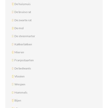
De huismuis
De bruine rat
De zwarte rat
De mol
De steenmarter
Kakkerlakken
Mieren
Franjestaarten
De bedwants
Vlooien
Wespen
Hommels
Bijen