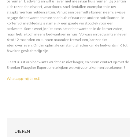
te nemen. Bedwantsen wilt u liever niet mee naar huis nemen. Zij planten
zich razendsnel voort, waardoor u snel tientallen exemplaren in uw
slaapkamer kan hebben zitten. Vanuit een besmette kamer, neem je via je
bagage de bedwantsen mee naar huis of naar een andere hotelkamer. Je
koffer vol met kleding is namelijk een goede verstopplek voor een
bedwants. Soms weet je niet eens dat er bedwantsen in de kamer zaten,
maar heb je toch ineens bedwantsen in huis. Volwassen bedwantsen leven
6 tot 12 maanden en kunnen maanden tot wel een jaar zonder
eten overleven. Onder optimale omstandigheden kan de bedwants in 6 tot
8 weken geslachtsrijp zijn.
Heeft u last van bedwants wacht dan niet langer, en neem contact op met de
Sneeker Plaagdier Expert om te kijken wat wij voor u kunnen betekenen!!!
Whatsapp mij direct!
DIEREN